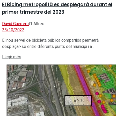
El Bicing metropolità es desplegarà durant el
primer trimestre del 2023
David Guerrero
I
1 Altres
25/10/2022
El nou servei de bicicleta pública compartida permetrà
desplaçar-se entre diferents punts del municipi i a ...
Details
Llegir més