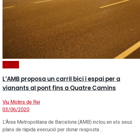
General
L’AMB proposa un carril bici i espai per a
vianants al pont fins a Quatre Camins
Viu Molins de Rei
03/06/2020
L'Àrea Metropolitana de Barcelona (AMB) inclou en els seus
plans de ràpida execució per donar resposta ...