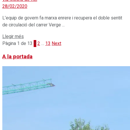
28/02/2020
L’equip de govern fa marxa enrere i recupera el doble sentit
de circulació del carrer Verge ...
Details
Llegir més
Pàgina 1 de 13
1
2
…
13
Next
A la portada