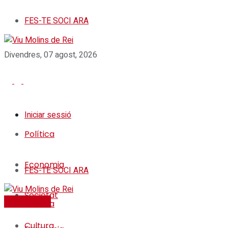
FES-TE SOCI ARA
Divendres, 07 agost, 2026
Iniciar sessió
Política
Economia
FES-TE SOCI ARA
Societat
FES-TE SOCI
Política
Cultura