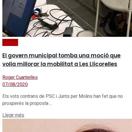
General
El govern municipal tomba una moció que
volia millorar la mobilitat a Les Llicorelles
Roger Cuartielles
07/08/2020
Els vots contraris de PSC i Junts per Molins han fet que no
prosperés la proposta ...
Details
Llegir més